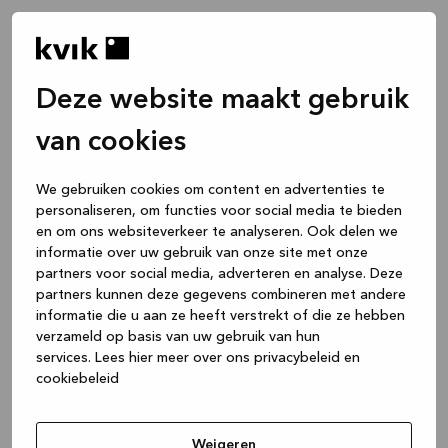
Deze website maakt gebruik
van cookies
We gebruiken cookies om content en advertenties te
personaliseren, om functies voor social media te bieden
en om ons websiteverkeer te analyseren. Ook delen we
informatie over uw gebruik van onze site met onze
partners voor social media, adverteren en analyse. Deze
partners kunnen deze gegevens combineren met andere
informatie die u aan ze heeft verstrekt of die ze hebben
verzameld op basis van uw gebruik van hun
services.
Lees hier meer over ons privacybeleid en
cookiebeleid
Application error: a client-side exception has occurred
while
loading
www.kvik.be
(see the browser console for more
Weigeren