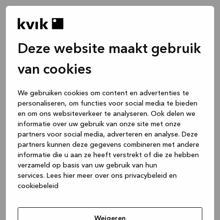
Deze website maakt gebruik
van cookies
We gebruiken cookies om content en advertenties te
personaliseren, om functies voor social media te bieden
en om ons websiteverkeer te analyseren. Ook delen we
informatie over uw gebruik van onze site met onze
partners voor social media, adverteren en analyse. Deze
partners kunnen deze gegevens combineren met andere
informatie die u aan ze heeft verstrekt of die ze hebben
verzameld op basis van uw gebruik van hun
services.
Lees hier meer over ons privacybeleid en
cookiebeleid
Application error: a client-side exception has occurred
while
loading
www.kvik.be
(see the browser console for more
Weigeren