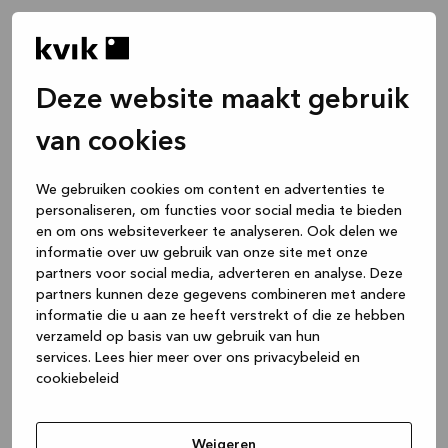
Deze website maakt gebruik
van cookies
We gebruiken cookies om content en advertenties te
personaliseren, om functies voor social media te bieden
en om ons websiteverkeer te analyseren. Ook delen we
informatie over uw gebruik van onze site met onze
partners voor social media, adverteren en analyse. Deze
partners kunnen deze gegevens combineren met andere
informatie die u aan ze heeft verstrekt of die ze hebben
verzameld op basis van uw gebruik van hun
services.
Lees hier meer over ons privacybeleid en
cookiebeleid
Application error: a client-side exception has occurred
while
loading
www.kvik.be
(see the browser console for more
Weigeren