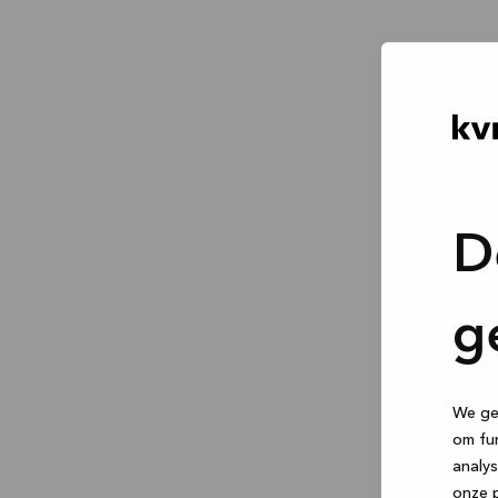
D
g
We geb
om fun
analys
onze p