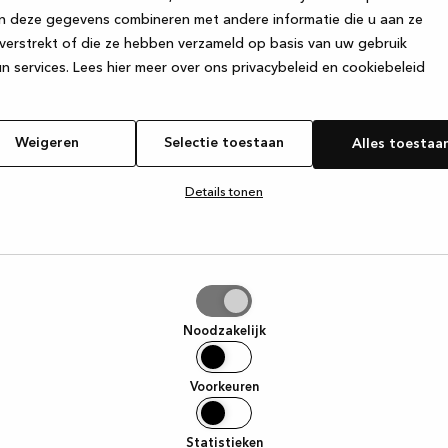
n deze gegevens combineren met andere informatie die u aan ze
verstrekt of die ze hebben verzameld op basis van uw gebruik
e exception has occurred
while loading
www.kvik.be
(see the browse
n services.
Lees hier meer over ons privacybeleid en cookiebeleid
Weigeren
Selectie toestaan
Alles toestaa
Details tonen
tie
aan
Noodzakelijk
Voorkeuren
Statistieken