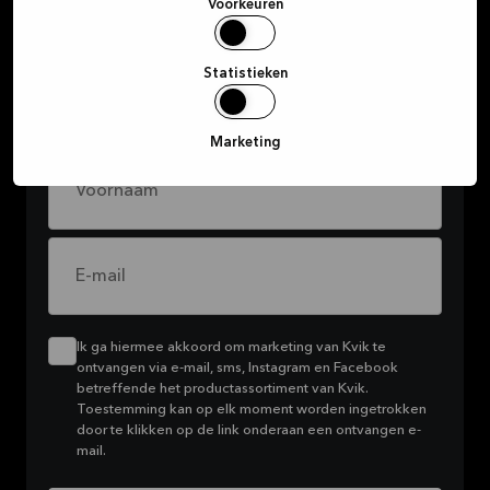
deals
Voorkeuren
Schrijf je in op onze nieuwsbrief om op de
Statistieken
hoogte te blijven van alle coole promo’s die we
aan het brouwen zijn.
Marketing
Voornaam
E-mail
Ik ga hiermee akkoord om marketing van Kvik te
ontvangen via e-mail, sms, Instagram en Facebook
betreffende het productassortiment van Kvik.
Toestemming kan op elk moment worden ingetrokken
door te klikken op de link onderaan een ontvangen e-
mail.