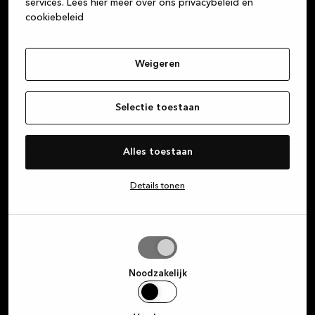
services.
Lees hier meer over ons privacybeleid en
cookiebeleid
Over Kvik
Weigeren
Inloggen op MyKvik
Selectie toestaan
Plan een gratis designafspraak
Alles toestaan
Vind een winkel
Details tonen
Selectie
toestaan
Noodzakelijk
Schrijf je in op onze
nieuwsbrief en krijg exclusieve