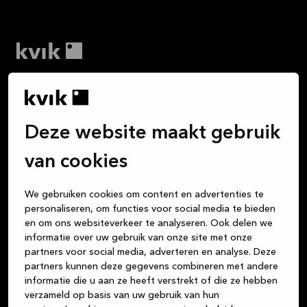
Wij vinden dat een keuken kopen net zo leuk moet
zijn als het leven in die keuken. Alle maaltijden die je
klaarmaakt, de gesprekken met vrienden bij een glas
Deze website maakt gebruik
wijn, het huiswerk dat de kinderen aan tafel maken,
de gezelschapsspelletjes die je speelt … De keuken is
van cookies
het centrum van je leven. Wij zijn je betrouwbare
partner voor prachtige, hoogwaardige Deense
We gebruiken cookies om content en advertenties te
designproducten in duurzame materialen, of je nu op
personaliseren, om functies voor social media te bieden
zoek bent naar een keuken, badkamer of maatkast.
en om ons websiteverkeer te analyseren. Ook delen we
Wij streven er altijd naar om een fantastische
informatie over uw gebruik van onze site met onze
klantenservice te bieden, vanaf het moment dat je
partners voor social media, adverteren en analyse. Deze
een van onze winkels binnenstapt tot het moment
partners kunnen deze gegevens combineren met andere
dat je thuis je nieuwe keuken, badkamer of maatkast
informatie die u aan ze heeft verstrekt of die ze hebben
verzameld op basis van uw gebruik van hun
kunt bewonderen.