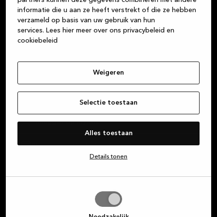
Wij streven er altijd naar om een fantastische
informatie die u aan ze heeft verstrekt of die ze hebben
klantenservice te bieden, vanaf het moment dat je
verzameld op basis van uw gebruik van hun
een van onze winkels binnenstapt tot het moment
services.
Lees hier meer over ons privacybeleid en
dat je thuis je nieuwe keuken, badkamer of maatkast
cookiebeleid
kunt bewonderen.
Weigeren
Over Kvik
Selectie toestaan
Inloggen op MyKvik
Alles toestaan
Plan een gratis designafspraak
Details tonen
Vind een winkel
Selectie
toestaan