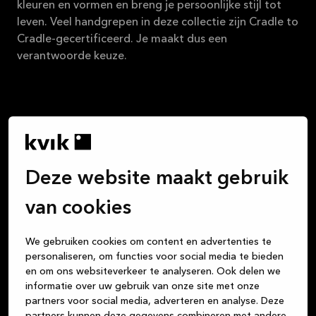
kleuren en vormen en breng je persoonlijke stijl tot
leven. Veel handgrepen in deze collectie zijn Cradle to
Cradle-gecertificeerd. Je maakt dus een
verantwoorde keuze.
Wij vinden dat een keuken kopen net zo leuk moet
Deze website maakt gebruik
zijn als het leven in die keuken. Alle maaltijden die je
klaarmaakt, de gesprekken met vrienden bij een glas
van cookies
wijn, het huiswerk dat de kinderen aan tafel maken,
de gezelschapsspelletjes die je speelt … De keuken is
We gebruiken cookies om content en advertenties te
het centrum van je leven. Wij zijn je betrouwbare
personaliseren, om functies voor social media te bieden
partner voor prachtige, hoogwaardige Deense
en om ons websiteverkeer te analyseren. Ook delen we
informatie over uw gebruik van onze site met onze
designproducten in duurzame materialen, of je nu op
partners voor social media, adverteren en analyse. Deze
zoek bent naar een keuken, badkamer of maatkast.
partners kunnen deze gegevens combineren met andere