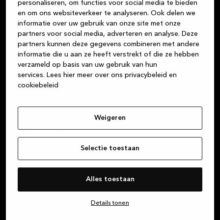
personaliseren, om functies voor social media te bieden
klaarmaakt, de gesprekken met vrienden bij een glas
en om ons websiteverkeer te analyseren. Ook delen we
wijn, het huiswerk dat de kinderen aan tafel maken,
informatie over uw gebruik van onze site met onze
de gezelschapsspelletjes die je speelt … De keuken is
partners voor social media, adverteren en analyse. Deze
partners kunnen deze gegevens combineren met andere
het centrum van je leven. Wij zijn je betrouwbare
informatie die u aan ze heeft verstrekt of die ze hebben
partner voor prachtige, hoogwaardige Deense
verzameld op basis van uw gebruik van hun
designproducten in duurzame materialen, of je nu op
services.
Lees hier meer over ons privacybeleid en
zoek bent naar een keuken, badkamer of maatkast.
cookiebeleid
Wij streven er altijd naar om een fantastische
klantenservice te bieden, vanaf het moment dat je
een van onze winkels binnenstapt tot het moment
Weigeren
dat je thuis je nieuwe keuken, badkamer of maatkast
kunt bewonderen.
Selectie toestaan
Over Kvik
Alles toestaan
Details tonen
Inloggen op MyKvik