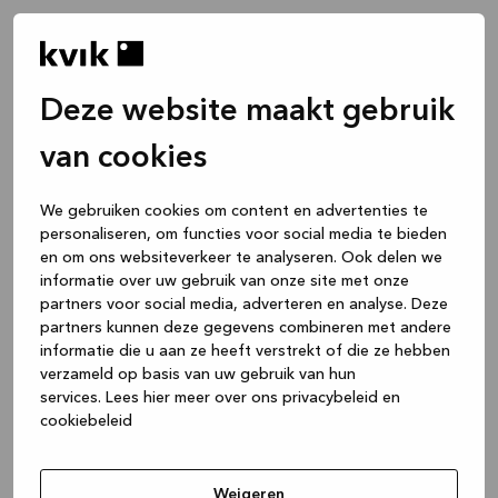
Deze website maakt gebruik
van cookies
We gebruiken cookies om content en advertenties te
personaliseren, om functies voor social media te bieden
en om ons websiteverkeer te analyseren. Ook delen we
informatie over uw gebruik van onze site met onze
partners voor social media, adverteren en analyse. Deze
partners kunnen deze gegevens combineren met andere
informatie die u aan ze heeft verstrekt of die ze hebben
verzameld op basis van uw gebruik van hun
services.
Lees hier meer over ons privacybeleid en
cookiebeleid
Application error: a client-side exception has occurred
while
loading
www.kvik.be
(see the browser console for more
Weigeren