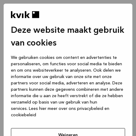
Deze website maakt gebruik
van cookies
We gebruiken cookies om content en advertenties te
personaliseren, om functies voor social media te bieden
en om ons websiteverkeer te analyseren. Ook delen we
informatie over uw gebruik van onze site met onze
partners voor social media, adverteren en analyse. Deze
partners kunnen deze gegevens combineren met andere
informatie die u aan ze heeft verstrekt of die ze hebben
verzameld op basis van uw gebruik van hun
services.
Lees hier meer over ons privacybeleid en
cookiebeleid
Application error: a client-side exception has occurred
while
loading
www.kvik.be
(see the browser console for more
Weigeren