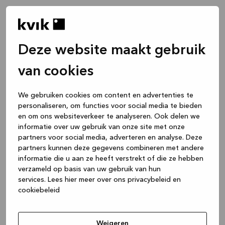
Deze website maakt gebruik
van cookies
We gebruiken cookies om content en advertenties te
personaliseren, om functies voor social media te bieden
en om ons websiteverkeer te analyseren. Ook delen we
informatie over uw gebruik van onze site met onze
partners voor social media, adverteren en analyse. Deze
partners kunnen deze gegevens combineren met andere
informatie die u aan ze heeft verstrekt of die ze hebben
verzameld op basis van uw gebruik van hun
services.
Lees hier meer over ons privacybeleid en
cookiebeleid
Application error: a client-side exception has occurred
while
loading
www.kvik.be
(see the browser console for more
Weigeren