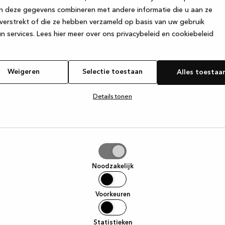
n deze gegevens combineren met andere informatie die u aan ze
verstrekt of die ze hebben verzameld op basis van uw gebruik
e exception has occurred
while loading
www.kvik.be
(see the browse
n services.
Lees hier meer over ons privacybeleid en cookiebeleid
Weigeren
Selectie toestaan
Alles toestaa
Details tonen
tie
aan
Noodzakelijk
Voorkeuren
Statistieken