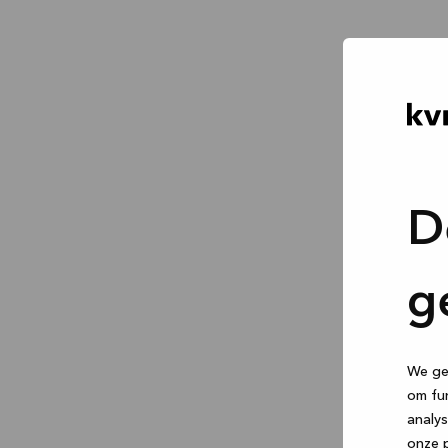
D
g
We geb
om fun
analys
onze p