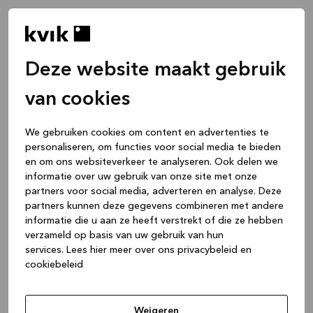
Deze website maakt gebruik
van cookies
We gebruiken cookies om content en advertenties te
personaliseren, om functies voor social media te bieden
en om ons websiteverkeer te analyseren. Ook delen we
informatie over uw gebruik van onze site met onze
partners voor social media, adverteren en analyse. Deze
partners kunnen deze gegevens combineren met andere
informatie die u aan ze heeft verstrekt of die ze hebben
verzameld op basis van uw gebruik van hun
services.
Lees hier meer over ons privacybeleid en
cookiebeleid
Application error: a client-side exception has occurred
while
loading
www.kvik.be
(see the browser console for more
Weigeren