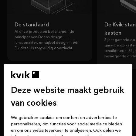
De standaard
De Kvik-stan
Al onze producten belichamen de
kasten
principes van Deens design —
5 jaar garantie op
functionaliteit en stijlvol design in één.
garantie op kaste
Elk detail is zorgvuldig doordacht.
schuifdeuren. 35 j
bewegende onde
Deze website maakt gebruik
van cookies
We gebruiken cookies om content en advertenties te
personaliseren, om functies voor social media te bieden
en om ons websiteverkeer te analyseren. Ook delen we