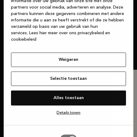
informatie over uw gebruik van onze site met onze
partners voor social media, adverteren en analyse. Deze
Aanbod
partners kunnen deze gegevens combineren met andere
informatie die u aan ze heeft verstrekt of die ze hebben
Ontdek onze ontwerpen
verzameld op basis van uw gebruik van hun
services.
Lees hier meer over ons privacybeleid en
Wij zijn de experts. Maar het is jouw keuken. De
cookiebeleid
keuzes zijn aan jou.
Weigeren
Selectie toestaan
Alles toestaan
Details tonen