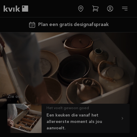
Bekijk de video
Kvik logo
Plan een gratis designafspraak
Meer informatie
Tot €5000,-
GRATIS
Zie ook
toestellen*
Het voelt gewoon goed
Bekijk
Een keuken die vanaf het
aanbieding
allereerste moment als jou
aanvoelt.