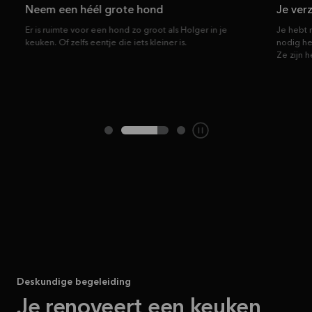
Neem een héél grote hond
Je ver
Er is ruimte voor een hond zo groot als Holger in je
Je hebt
keuken. Of zelfs eentje die iets kleiner is.
nodig he
Ze zijn 
Deskundige begeleiding
Je renoveert een keuken