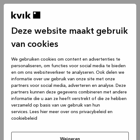
Deze website maakt gebruik
van cookies
We gebruiken cookies om content en advertenties te
personaliseren, om functies voor social media te bieden
en om ons websiteverkeer te analyseren. Ook delen we
informatie over uw gebruik van onze site met onze
partners voor social media, adverteren en analyse. Deze
partners kunnen deze gegevens combineren met andere
informatie die u aan ze heeft verstrekt of die ze hebben
verzameld op basis van uw gebruik van hun
services.
Lees hier meer over ons privacybeleid en
cookiebeleid
Application error: a client-side exception has occurred
while
loading
www.kvik.be
(see the browser console for more
Weigeren