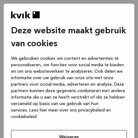
Deze website maakt gebruik
van cookies
We gebruiken cookies om content en advertenties te
personaliseren, om functies voor social media te bieden
en om ons websiteverkeer te analyseren. Ook delen we
informatie over uw gebruik van onze site met onze
partners voor social media, adverteren en analyse. Deze
partners kunnen deze gegevens combineren met andere
informatie die u aan ze heeft verstrekt of die ze hebben
verzameld op basis van uw gebruik van hun
services.
Lees hier meer over ons privacybeleid en
cookiebeleid
Application error: a client-side exception has occurred
while
loading
www.kvik.be
(see the browser console for more
Weigeren