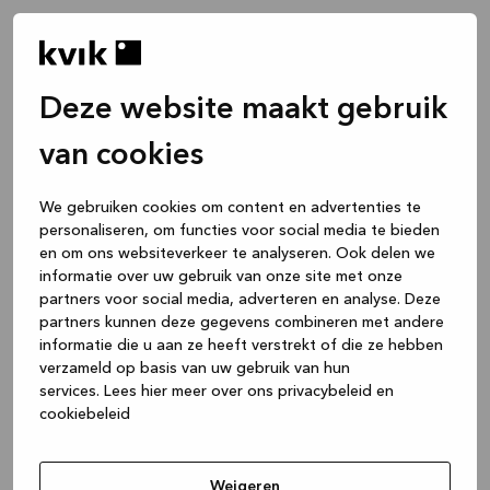
Deze website maakt gebruik
van cookies
We gebruiken cookies om content en advertenties te
personaliseren, om functies voor social media te bieden
en om ons websiteverkeer te analyseren. Ook delen we
informatie over uw gebruik van onze site met onze
partners voor social media, adverteren en analyse. Deze
partners kunnen deze gegevens combineren met andere
informatie die u aan ze heeft verstrekt of die ze hebben
verzameld op basis van uw gebruik van hun
services.
Lees hier meer over ons privacybeleid en
cookiebeleid
Application error: a client-side exception has occurred
while
loading
www.kvik.be
(see the browser console for more
Weigeren