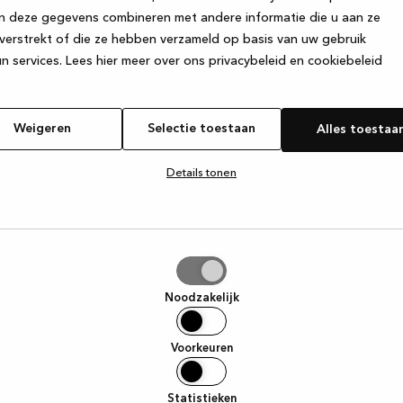
n deze gegevens combineren met andere informatie die u aan ze
verstrekt of die ze hebben verzameld op basis van uw gebruik
e exception has occurred
while loading
www.kvik.be
(see the browse
n services.
Lees hier meer over ons privacybeleid en cookiebeleid
Weigeren
Selectie toestaan
Alles toestaa
Details tonen
tie
aan
Noodzakelijk
Voorkeuren
Statistieken