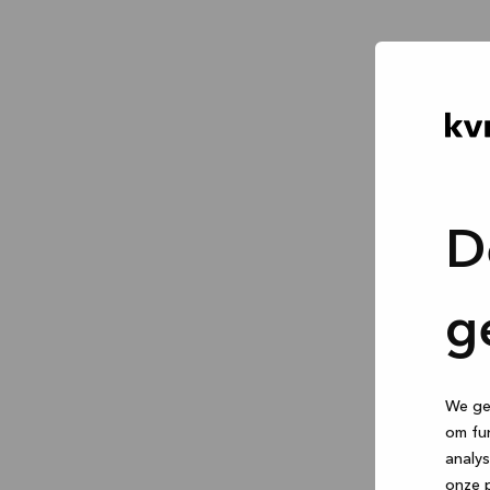
D
g
We geb
om fun
analys
onze p