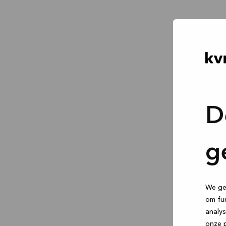
D
g
We geb
om fun
analys
onze p