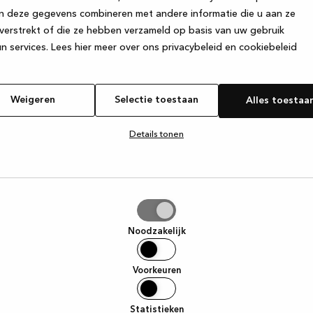
n deze gegevens combineren met andere informatie die u aan ze
verstrekt of die ze hebben verzameld op basis van uw gebruik
e exception has occurred
while loading
www.kvik.be
(see the browse
n services.
Lees hier meer over ons privacybeleid en cookiebeleid
Weigeren
Selectie toestaan
Alles toestaa
Details tonen
tie
aan
Noodzakelijk
Voorkeuren
Statistieken