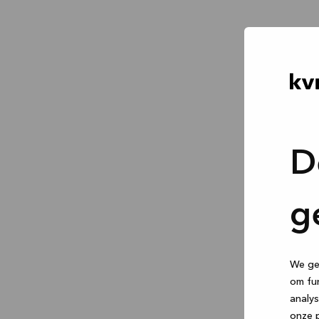
D
g
We geb
om fun
analys
onze p