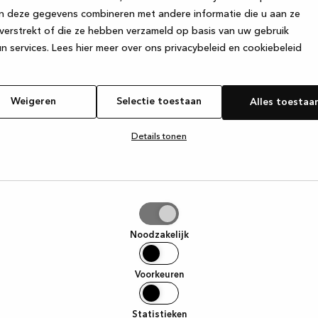
n deze gegevens combineren met andere informatie die u aan ze
verstrekt of die ze hebben verzameld op basis van uw gebruik
e exception has occurred
while loading
www.kvik.be
(see the browse
n services.
Lees hier meer over ons privacybeleid en cookiebeleid
Weigeren
Selectie toestaan
Alles toestaa
Details tonen
tie
aan
Noodzakelijk
Voorkeuren
Statistieken