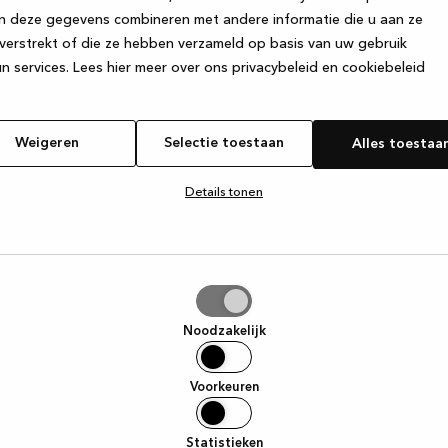
n deze gegevens combineren met andere informatie die u aan ze
verstrekt of die ze hebben verzameld op basis van uw gebruik
e exception has occurred
while loading
www.kvik.be
(see the browse
n services.
Lees hier meer over ons privacybeleid en cookiebeleid
Weigeren
Selectie toestaan
Alles toestaa
Details tonen
tie
aan
Noodzakelijk
Voorkeuren
Statistieken