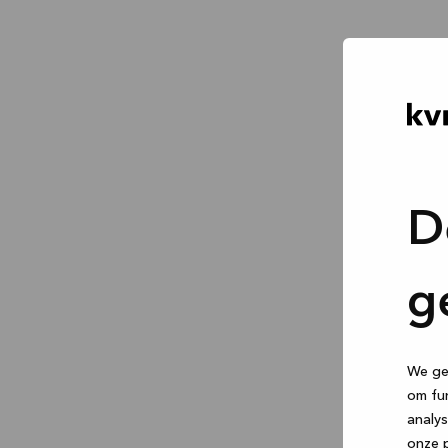
D
g
We geb
om fun
analys
onze p