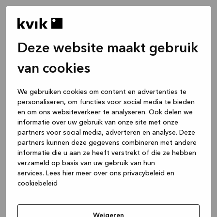
Deze website maakt gebruik
van cookies
We gebruiken cookies om content en advertenties te
personaliseren, om functies voor social media te bieden
en om ons websiteverkeer te analyseren. Ook delen we
informatie over uw gebruik van onze site met onze
partners voor social media, adverteren en analyse. Deze
partners kunnen deze gegevens combineren met andere
informatie die u aan ze heeft verstrekt of die ze hebben
verzameld op basis van uw gebruik van hun
services.
Lees hier meer over ons privacybeleid en
cookiebeleid
Application error: a client-side exception has occurred
while
loading
www.kvik.be
(see the browser console for more
Weigeren