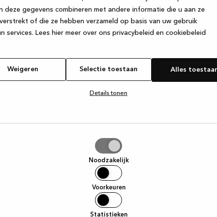
n deze gegevens combineren met andere informatie die u aan ze
verstrekt of die ze hebben verzameld op basis van uw gebruik
e exception has occurred
while loading
www.kvik.be
(see the browse
n services.
Lees hier meer over ons privacybeleid en cookiebeleid
Weigeren
Selectie toestaan
Alles toestaa
Details tonen
tie
aan
Noodzakelijk
Voorkeuren
Statistieken