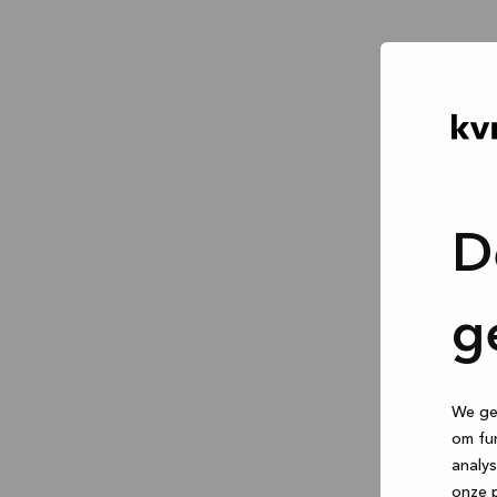
D
g
We geb
om fun
analys
onze p