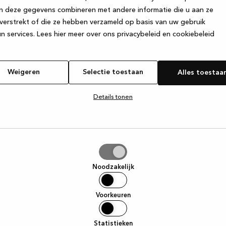
n deze gegevens combineren met andere informatie die u aan ze
verstrekt of die ze hebben verzameld op basis van uw gebruik
e exception has occurred
while loading
www.kvik.be
(see the browse
n services.
Lees hier meer over ons privacybeleid en cookiebeleid
Weigeren
Selectie toestaan
Alles toestaa
Details tonen
tie
aan
Noodzakelijk
Voorkeuren
Statistieken