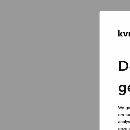
D
g
We geb
om fun
analys
onze p