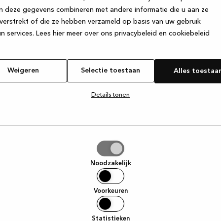
n deze gegevens combineren met andere informatie die u aan ze
verstrekt of die ze hebben verzameld op basis van uw gebruik
e exception has occurred
while loading
www.kvik.be
(see the browse
n services.
Lees hier meer over ons privacybeleid en cookiebeleid
Weigeren
Selectie toestaan
Alles toestaa
Details tonen
tie
aan
Noodzakelijk
Voorkeuren
Statistieken