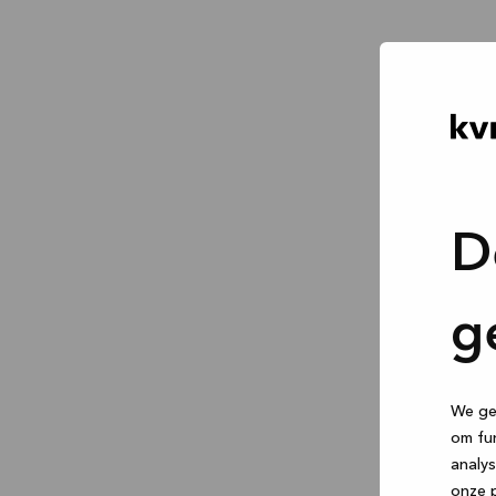
D
g
We geb
om fun
analys
onze p