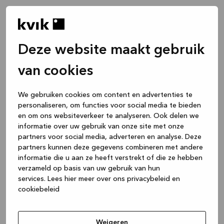
Deze website maakt gebruik
van cookies
We gebruiken cookies om content en advertenties te
personaliseren, om functies voor social media te bieden
en om ons websiteverkeer te analyseren. Ook delen we
informatie over uw gebruik van onze site met onze
partners voor social media, adverteren en analyse. Deze
partners kunnen deze gegevens combineren met andere
informatie die u aan ze heeft verstrekt of die ze hebben
verzameld op basis van uw gebruik van hun
services.
Lees hier meer over ons privacybeleid en
cookiebeleid
Application error: a client-side exception has occurred
while
loading
www.kvik.be
(see the browser console for more
Weigeren