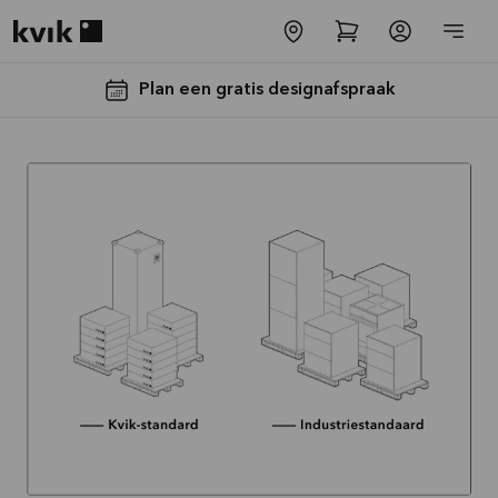
Kvik logo
Plan een gratis designafspraak
Tot €5000,-
GRATIS
toestellen*
Bekijk
aanbieding