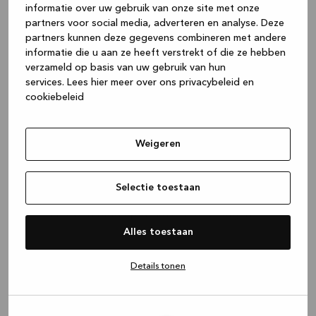
informatie over uw gebruik van onze site met onze
partners voor social media, adverteren en analyse. Deze
partners kunnen deze gegevens combineren met andere
informatie die u aan ze heeft verstrekt of die ze hebben
10. Montage van een
verzameld op basis van uw gebruik van hun
laminaat werkblad
services.
Lees hier meer over ons privacybeleid en
cookiebeleid
In dit filmpje:
Weigeren
Uitpakken
Montage van een steunbalk
Kasten zagen voor montagestukken
Selectie toestaan
Het werkblad onder de juiste hoek verbinden
Het werkblad op de kasten bevestigen
Alles toestaan
Details tonen
11. Montage van