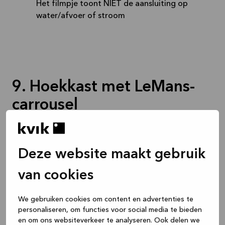
Het filmpje toont NIET de aansluiting op
water/afvoer of stroom
9. Hoekkast met LeMans-
carrousel
In dit filmpje:
Out of the box montage van een kast
Deze website maakt gebruik
Montage van ondersteunende metalen
van cookies
profielen
Montage van deurscharnieren en deuren
Montage van een carrousel
We gebruiken cookies om content en advertenties te
personaliseren, om functies voor social media te bieden
en om ons websiteverkeer te analyseren. Ook delen we