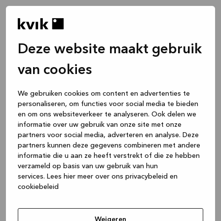
Deze website maakt gebruik
van cookies
We gebruiken cookies om content en advertenties te
personaliseren, om functies voor social media te bieden
en om ons websiteverkeer te analyseren. Ook delen we
informatie over uw gebruik van onze site met onze
partners voor social media, adverteren en analyse. Deze
partners kunnen deze gegevens combineren met andere
informatie die u aan ze heeft verstrekt of die ze hebben
verzameld op basis van uw gebruik van hun
services.
Lees hier meer over ons privacybeleid en
cookiebeleid
Application error: a client-side exception has occurred
while
loading
www.kvik.be
(see the browser console for more
Weigeren