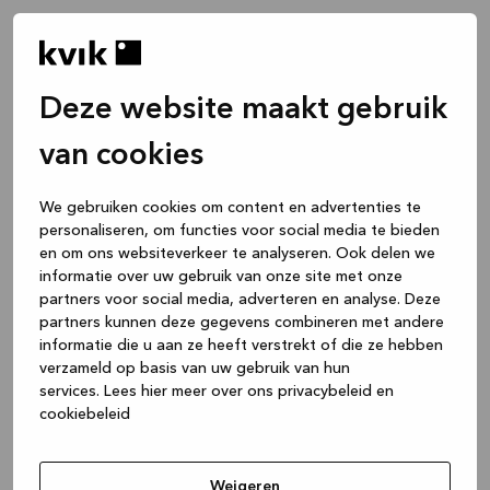
Deze website maakt gebruik
van cookies
We gebruiken cookies om content en advertenties te
personaliseren, om functies voor social media te bieden
en om ons websiteverkeer te analyseren. Ook delen we
informatie over uw gebruik van onze site met onze
partners voor social media, adverteren en analyse. Deze
partners kunnen deze gegevens combineren met andere
informatie die u aan ze heeft verstrekt of die ze hebben
verzameld op basis van uw gebruik van hun
services.
Lees hier meer over ons privacybeleid en
cookiebeleid
Application error: a client-side exception has occurred
while
loading
www.kvik.be
(see the browser console for more
Weigeren