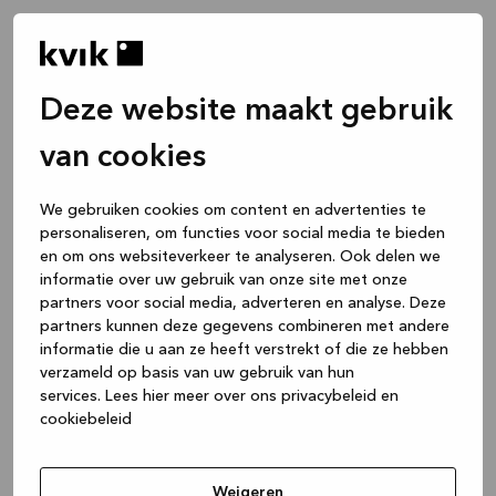
Deze website maakt gebruik
van cookies
We gebruiken cookies om content en advertenties te
personaliseren, om functies voor social media te bieden
en om ons websiteverkeer te analyseren. Ook delen we
informatie over uw gebruik van onze site met onze
partners voor social media, adverteren en analyse. Deze
partners kunnen deze gegevens combineren met andere
informatie die u aan ze heeft verstrekt of die ze hebben
verzameld op basis van uw gebruik van hun
services.
Lees hier meer over ons privacybeleid en
cookiebeleid
Application error: a client-side exception has occurred
while
loading
www.kvik.be
(see the browser console for more
Weigeren