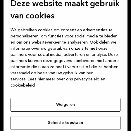
Deze website maakt gebruik
Nu: € 7.999,-
van cookies
Kvik Gent Lochristi
We gebruiken cookies om content en advertenties te
personaliseren, om functies voor social media te bieden
en om ons websiteverkeer te analyseren. Ook delen we
informatie over uw gebruik van onze site met onze
partners voor social media, adverteren en analyse. Deze
Wij vinden dat een keuken kopen net zo leuk moet
partners kunnen deze gegevens combineren met andere
informatie die u aan ze heeft verstrekt of die ze hebben
zijn als het leven in die keuken. Alle maaltijden die je
verzameld op basis van uw gebruik van hun
klaarmaakt, de gesprekken met vrienden bij een glas
services.
Lees hier meer over ons privacybeleid en
wijn, het huiswerk dat de kinderen aan tafel maken,
cookiebeleid
de gezelschapsspelletjes die je speelt … De keuken is
het centrum van je leven. Wij zijn je betrouwbare
partner voor prachtige, hoogwaardige Deense
Weigeren
designproducten in duurzame materialen, of je nu op
zoek bent naar een keuken, badkamer of maatkast.
Selectie toestaan
Wij streven er altijd naar om een fantastische