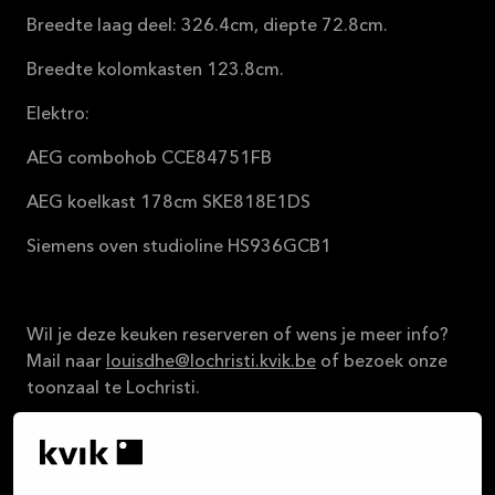
Breedte laag deel: 326.4cm, diepte 72.8cm.
Breedte kolomkasten 123.8cm.
Elektro:
AEG combohob CCE84751FB
AEG koelkast 178cm SKE818E1DS
Siemens oven studioline HS936GCB1
Wil je deze keuken reserveren of wens je meer info?
Mail naar
louisdhe@lochristi.kvik.be
of bezoek onze
toonzaal te Lochristi.
Normale prijs: € 15.756,-