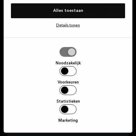
klantenservice te bieden, vanaf het moment dat je
een van onze winkels binnenstapt tot het moment
Alles toestaan
dat je thuis je nieuwe keuken, badkamer of maatkast
kunt bewonderen.
Details tonen
Over Kvik
Selectie
toestaan
Noodzakelijk
Inloggen op MyKvik
Plan een gratis designafspraak
Voorkeuren
Vind een winkel
Statistieken
Marketing