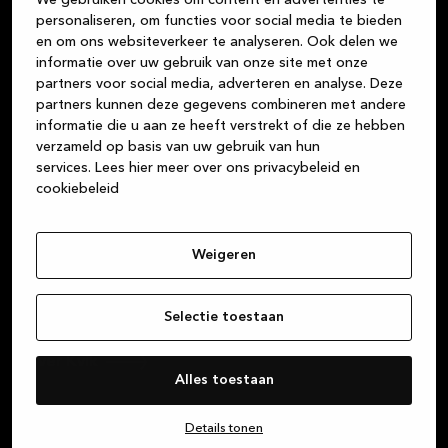
Wij vinden dat een keuken kopen net zo leuk moet
personaliseren, om functies voor social media te bieden
zijn als het leven in die keuken. Alle maaltijden die je
en om ons websiteverkeer te analyseren. Ook delen we
klaarmaakt, de gesprekken met vrienden bij een glas
informatie over uw gebruik van onze site met onze
wijn, het huiswerk dat de kinderen aan tafel maken,
partners voor social media, adverteren en analyse. Deze
de gezelschapsspelletjes die je speelt … De keuken is
partners kunnen deze gegevens combineren met andere
het centrum van je leven. Wij zijn je betrouwbare
informatie die u aan ze heeft verstrekt of die ze hebben
partner voor prachtige, hoogwaardige Deense
verzameld op basis van uw gebruik van hun
services.
Lees hier meer over ons privacybeleid en
designproducten in duurzame materialen, of je nu op
cookiebeleid
zoek bent naar een keuken, badkamer of maatkast.
Wij streven er altijd naar om een fantastische
klantenservice te bieden, vanaf het moment dat je
Weigeren
een van onze winkels binnenstapt tot het moment
dat je thuis je nieuwe keuken, badkamer of maatkast
kunt bewonderen.
Selectie toestaan
Over Kvik
Alles toestaan
Details tonen