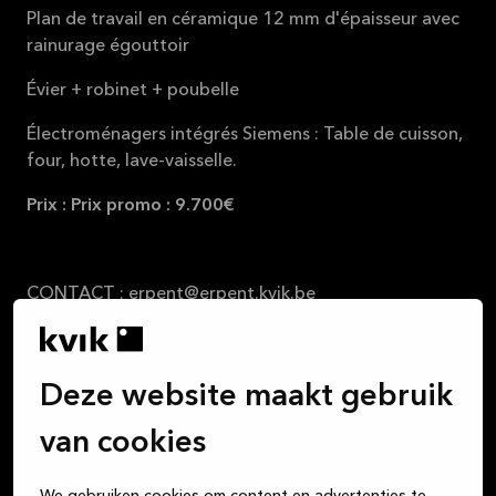
Plan de travail en céramique 12 mm d'épaisseur avec
rainurage égouttoir
Évier + robinet + poubelle
Électroménagers intégrés Siemens : Table de cuisson,
four, hotte, lave-vaisselle.
Prix : Prix promo : 9.700€
CONTACT :
erpent@erpent.kvik.be
Kvik Namur – Erpent
Deze website maakt gebruik
van cookies
We gebruiken cookies om content en advertenties te