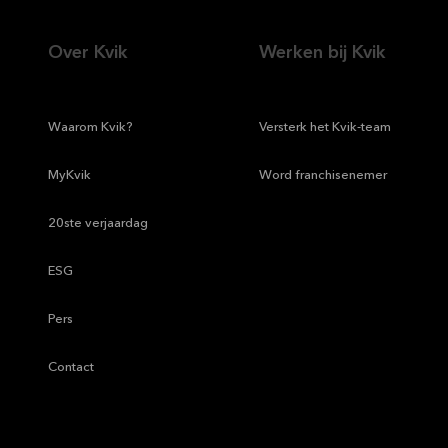
Over Kvik
Werken bij Kvik
—
Waarom Kvik?
—
Versterk het Kvik-team
—
MyKvik
—
Word franchisenemer
—
20ste verjaardag
—
ESG
—
Pers
—
Contact