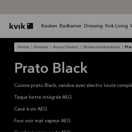
Keuken
Badkamer
Dressing
Kvik Living
Kvik logo
Home
Keuken
Assortiment
Showroomkeukens
Pra
Prato Black
Cuisine prato Black, vendue avec electro toute complè
Taque hotte intégrée AEG
Cave à vin AEG
Four noir mat vapeur AEG