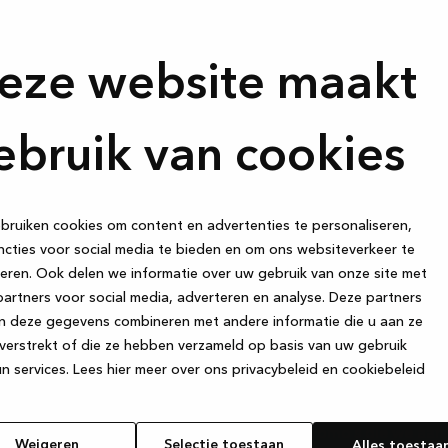
eze website maakt
ebruik van cookies
ruiken cookies om content en advertenties te personaliseren,
cties voor social media te bieden en om ons websiteverkeer te
eren. Ook delen we informatie over uw gebruik van onze site met
artners voor social media, adverteren en analyse. Deze partners
Schrijf je in
n deze gegevens combineren met andere informatie die u aan ze
verstrekt of die ze hebben verzameld op basis van uw gebruik
krijg exclusi
als het leven in
n services.
Lees hier meer over ons privacybeleid en cookiebeleid
prekken met
n aan tafel
Schrijf je in op onze nieu
uken is het
coole promo’s die we aan 
Weigeren
Selectie toestaan
Alles toestaa