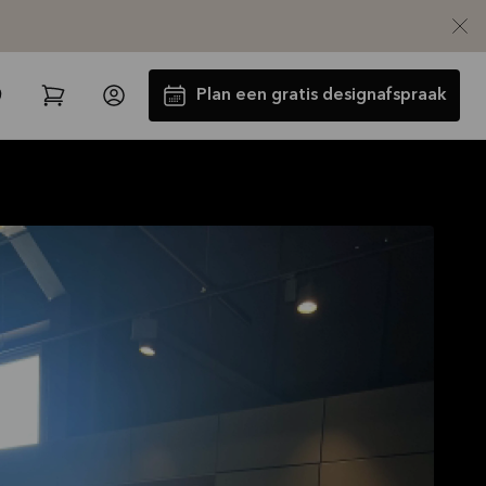
Plan een gratis designafspraak
Tot €5000,- GRATIS toestellen*
Bekijk aanbieding