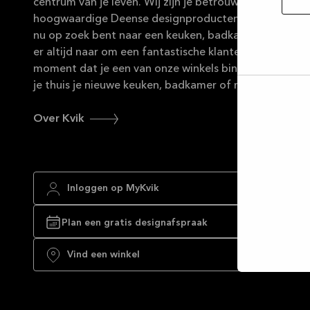
centrum van je leven. Wij zijn je betrouwbare partner 
hoogwaardige Deense designproducten in duurzame ma
nu op zoek bent naar een keuken, badkamer of maatka
er altijd naar om een fantastische klantenservice te b
moment dat je een van onze winkels binnenstapt tot
je thuis je nieuwe keuken, badkamer of maatkast kun
Selec
toest
Over Kvik
Inloggen op MyKvik
Plan een gratis designafspraak
Vind een winkel