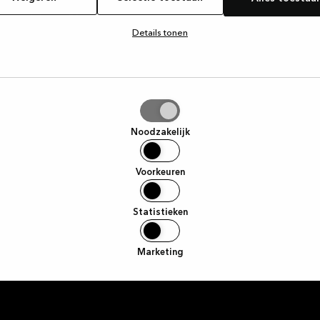
voor prachtige,
terialen, of je
Details tonen
st. Wij streven
Voornaam
ieden, vanaf het
 het moment dat
t bewonderen.
E-mail
tie
aan
Noodzakelijk
Ik ga hiermee akkoord om ma
Facebook betreffende het 
Voorkeuren
worden ingetrokken door te 
Statistieken
Marketing