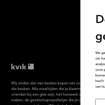
D
g
We geb
om fun
analys
onze p
kunne
heeft 
Wij vinden dat een keuken kopen net zo leuk moet zijn 
van hu
die keuken. Alle maaltijden die je klaarmaakt, de ges
vrienden bij een glas wijn, het huiswerk dat de kindere
maken, de gezelschapsspelletjes die je speelt … De ke