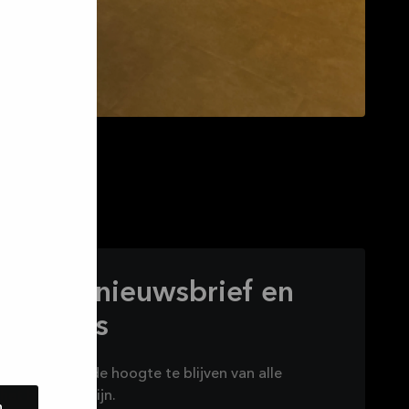
 op onze nieuwsbrief en
eve deals
wsbrief om op de hoogte te blijven van alle
het brouwen zijn.
n