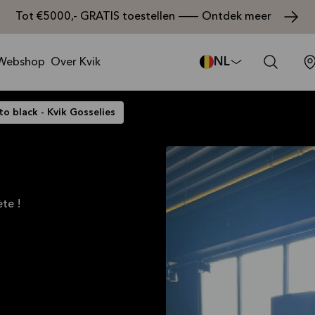
Tot €5000,- GRATIS toestellen — Ontdek meer
NL
Webshop
Over Kvik
to black - Kvik Gosselies
te !