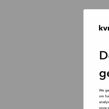
D
g
We geb
om fun
analys
onze p