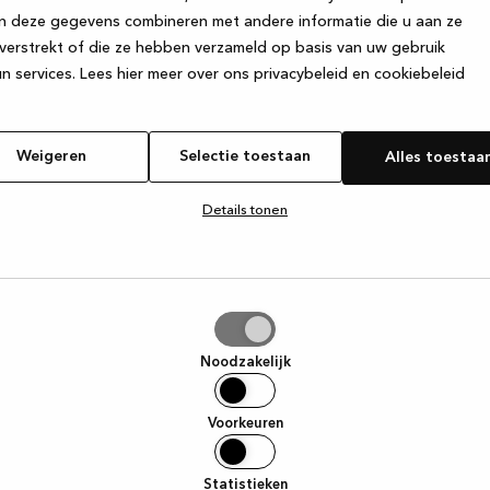
n deze gegevens combineren met andere informatie die u aan ze
verstrekt of die ze hebben verzameld op basis van uw gebruik
e exception has occurred
while loading
www.kvik.be
(see the browse
n services.
Lees hier meer over ons privacybeleid en cookiebeleid
Weigeren
Selectie toestaan
Alles toestaa
Details tonen
tie
aan
Noodzakelijk
Voorkeuren
Statistieken