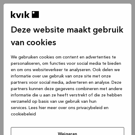
Deze website maakt gebruik
van cookies
We gebruiken cookies om content en advertenties te
personaliseren, om functies voor social media te bieden
en om ons websiteverkeer te analyseren. Ook delen we
informatie over uw gebruik van onze site met onze
partners voor social media, adverteren en analyse. Deze
partners kunnen deze gegevens combineren met andere
informatie die u aan ze heeft verstrekt of die ze hebben
verzameld op basis van uw gebruik van hun
services.
Lees hier meer over ons privacybeleid en
cookiebeleid
Application error: a client-side exception has occurred
while
loading
www.kvik.be
(see the browser console for more
Weigeren