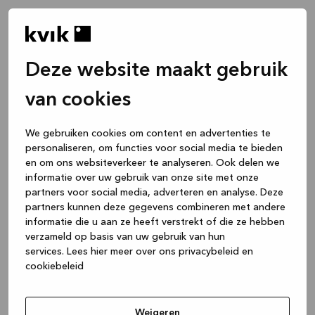
Deze website maakt gebruik
van cookies
We gebruiken cookies om content en advertenties te
personaliseren, om functies voor social media te bieden
en om ons websiteverkeer te analyseren. Ook delen we
informatie over uw gebruik van onze site met onze
partners voor social media, adverteren en analyse. Deze
partners kunnen deze gegevens combineren met andere
informatie die u aan ze heeft verstrekt of die ze hebben
verzameld op basis van uw gebruik van hun
services.
Lees hier meer over ons privacybeleid en
cookiebeleid
Application error: a client-side exception has occurred
while
loading
www.kvik.be
(see the browser console for more
Weigeren