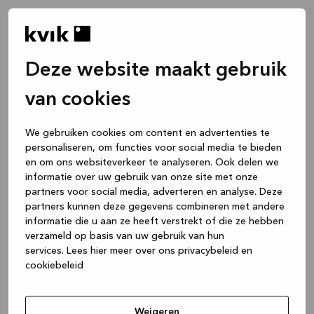
Deze website maakt gebruik
van cookies
We gebruiken cookies om content en advertenties te
personaliseren, om functies voor social media te bieden
en om ons websiteverkeer te analyseren. Ook delen we
informatie over uw gebruik van onze site met onze
partners voor social media, adverteren en analyse. Deze
partners kunnen deze gegevens combineren met andere
informatie die u aan ze heeft verstrekt of die ze hebben
verzameld op basis van uw gebruik van hun
services.
Lees hier meer over ons privacybeleid en
cookiebeleid
Application error: a client-side exception has occurred
while
loading
www.kvik.be
(see the browser console for more
Weigeren