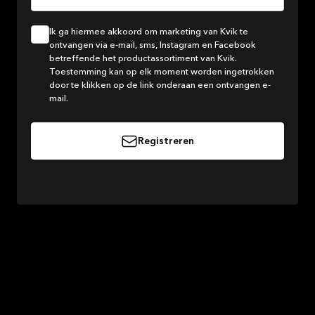
Ik ga hiermee akkoord om marketing van Kvik te
ontvangen via e-mail, sms, Instagram en Facebook
betreffende het productassortiment van Kvik.
Toestemming kan op elk moment worden ingetrokken
door te klikken op de link onderaan een ontvangen e-
mail.
Registreren