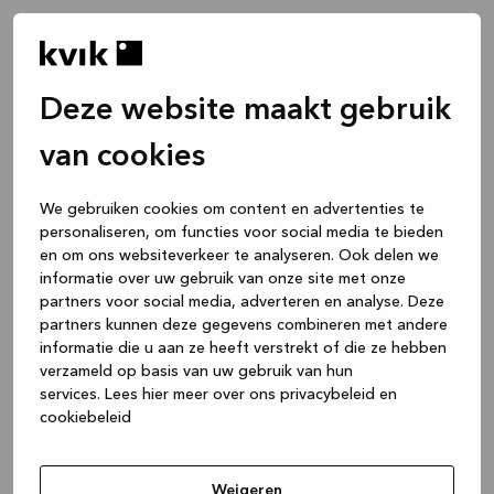
Deze website maakt gebruik
van cookies
We gebruiken cookies om content en advertenties te
personaliseren, om functies voor social media te bieden
en om ons websiteverkeer te analyseren. Ook delen we
informatie over uw gebruik van onze site met onze
partners voor social media, adverteren en analyse. Deze
partners kunnen deze gegevens combineren met andere
informatie die u aan ze heeft verstrekt of die ze hebben
verzameld op basis van uw gebruik van hun
services.
Lees hier meer over ons privacybeleid en
cookiebeleid
Application error: a client-side exception has occurred
while
loading
www.kvik.be
(see the browser console for more
Weigeren