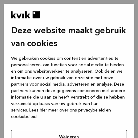
Deze website maakt gebruik
van cookies
We gebruiken cookies om content en advertenties te
personaliseren, om functies voor social media te bieden
en om ons websiteverkeer te analyseren. Ook delen we
informatie over uw gebruik van onze site met onze
partners voor social media, adverteren en analyse. Deze
partners kunnen deze gegevens combineren met andere
informatie die u aan ze heeft verstrekt of die ze hebben
verzameld op basis van uw gebruik van hun
services.
Lees hier meer over ons privacybeleid en
cookiebeleid
Application error: a client-side exception has occurred
while
loading
www.kvik.be
(see the browser console for more
Weigeren