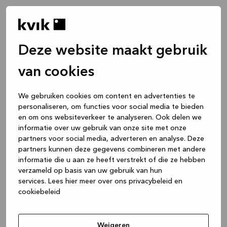
Deze website maakt gebruik
van cookies
We gebruiken cookies om content en advertenties te
personaliseren, om functies voor social media te bieden
en om ons websiteverkeer te analyseren. Ook delen we
informatie over uw gebruik van onze site met onze
partners voor social media, adverteren en analyse. Deze
partners kunnen deze gegevens combineren met andere
informatie die u aan ze heeft verstrekt of die ze hebben
verzameld op basis van uw gebruik van hun
services.
Lees hier meer over ons privacybeleid en
cookiebeleid
Application error: a client-side exception has occurred
while
loading
www.kvik.be
(see the browser console for more
Weigeren