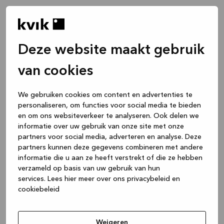
Deze website maakt gebruik
van cookies
We gebruiken cookies om content en advertenties te
personaliseren, om functies voor social media te bieden
en om ons websiteverkeer te analyseren. Ook delen we
informatie over uw gebruik van onze site met onze
partners voor social media, adverteren en analyse. Deze
partners kunnen deze gegevens combineren met andere
informatie die u aan ze heeft verstrekt of die ze hebben
verzameld op basis van uw gebruik van hun
services.
Lees hier meer over ons privacybeleid en
cookiebeleid
Application error: a client-side exception has occurred
while
loading
www.kvik.be
(see the browser console for more
Weigeren