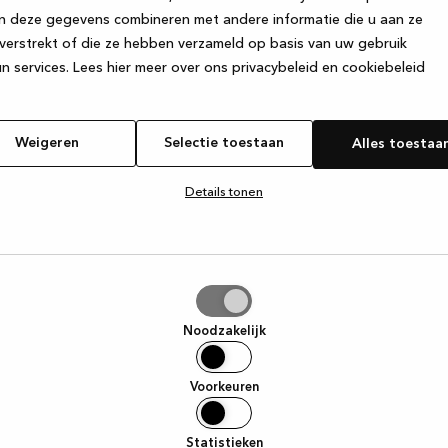
n deze gegevens combineren met andere informatie die u aan ze
verstrekt of die ze hebben verzameld op basis van uw gebruik
e exception has occurred
while loading
www.kvik.be
(see the browse
n services.
Lees hier meer over ons privacybeleid en cookiebeleid
Weigeren
Selectie toestaan
Alles toestaa
Details tonen
tie
aan
Noodzakelijk
Voorkeuren
Statistieken