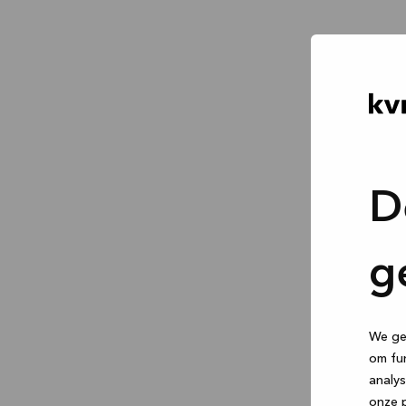
D
g
We geb
om fun
analys
onze p