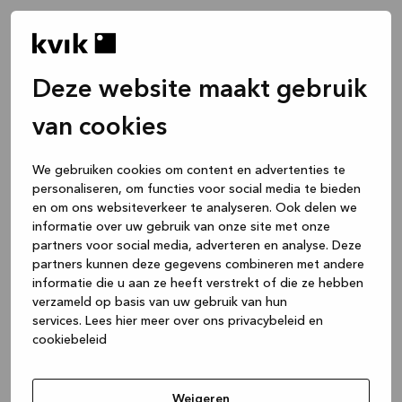
Deze website maakt gebruik
van cookies
We gebruiken cookies om content en advertenties te
personaliseren, om functies voor social media te bieden
en om ons websiteverkeer te analyseren. Ook delen we
informatie over uw gebruik van onze site met onze
partners voor social media, adverteren en analyse. Deze
partners kunnen deze gegevens combineren met andere
informatie die u aan ze heeft verstrekt of die ze hebben
verzameld op basis van uw gebruik van hun
services.
Lees hier meer over ons privacybeleid en
cookiebeleid
Application error: a client-side exception has occurred
while
loading
www.kvik.be
(see the browser console for more
Weigeren