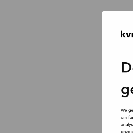
D
g
We geb
om fun
analys
onze p