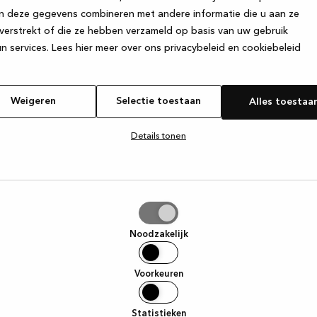
n deze gegevens combineren met andere informatie die u aan ze
verstrekt of die ze hebben verzameld op basis van uw gebruik
e exception has occurred
while loading
www.kvik.be
(see the browse
n services.
Lees hier meer over ons privacybeleid en cookiebeleid
Weigeren
Selectie toestaan
Alles toestaa
Details tonen
tie
aan
Noodzakelijk
Voorkeuren
Statistieken