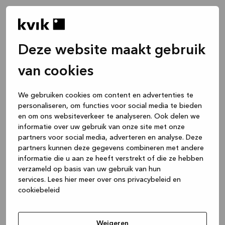
Deze website maakt gebruik
van cookies
We gebruiken cookies om content en advertenties te
personaliseren, om functies voor social media te bieden
en om ons websiteverkeer te analyseren. Ook delen we
informatie over uw gebruik van onze site met onze
partners voor social media, adverteren en analyse. Deze
partners kunnen deze gegevens combineren met andere
informatie die u aan ze heeft verstrekt of die ze hebben
verzameld op basis van uw gebruik van hun
services.
Lees hier meer over ons privacybeleid en
cookiebeleid
Application error: a client-side exception has occurred
while
loading
www.kvik.be
(see the browser console for more
Weigeren