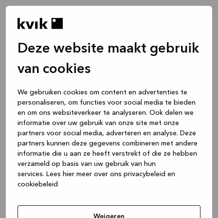
Deze website maakt gebruik
van cookies
We gebruiken cookies om content en advertenties te
personaliseren, om functies voor social media te bieden
en om ons websiteverkeer te analyseren. Ook delen we
informatie over uw gebruik van onze site met onze
partners voor social media, adverteren en analyse. Deze
partners kunnen deze gegevens combineren met andere
informatie die u aan ze heeft verstrekt of die ze hebben
verzameld op basis van uw gebruik van hun
services.
Lees hier meer over ons privacybeleid en
cookiebeleid
Application error: a client-side exception has occurred
while
loading
www.kvik.be
(see the browser console for more
Weigeren