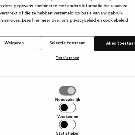
n deze gegevens combineren met andere informatie die u aan ze
verstrekt of die ze hebben verzameld op basis van uw gebruik
e exception has occurred
while loading
www.kvik.be
(see the browse
n services.
Lees hier meer over ons privacybeleid en cookiebeleid
Weigeren
Selectie toestaan
Alles toestaa
Details tonen
tie
aan
Noodzakelijk
Voorkeuren
Statistieken