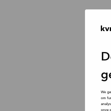
D
g
We geb
om fun
analys
onze p