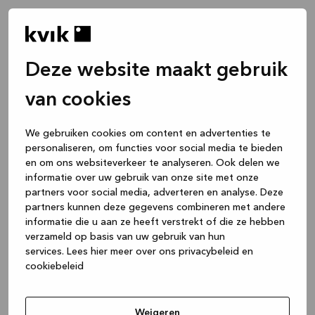
Deze website maakt gebruik
van cookies
We gebruiken cookies om content en advertenties te
personaliseren, om functies voor social media te bieden
en om ons websiteverkeer te analyseren. Ook delen we
informatie over uw gebruik van onze site met onze
partners voor social media, adverteren en analyse. Deze
partners kunnen deze gegevens combineren met andere
informatie die u aan ze heeft verstrekt of die ze hebben
verzameld op basis van uw gebruik van hun
services.
Lees hier meer over ons privacybeleid en
cookiebeleid
Application error: a client-side exception has occurred
while
loading
www.kvik.be
(see the browser console for more
Weigeren