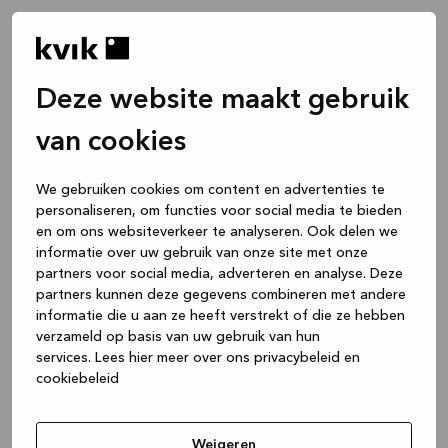
Deze website maakt gebruik
van cookies
We gebruiken cookies om content en advertenties te
personaliseren, om functies voor social media te bieden
en om ons websiteverkeer te analyseren. Ook delen we
informatie over uw gebruik van onze site met onze
partners voor social media, adverteren en analyse. Deze
partners kunnen deze gegevens combineren met andere
informatie die u aan ze heeft verstrekt of die ze hebben
verzameld op basis van uw gebruik van hun
services.
Lees hier meer over ons privacybeleid en
cookiebeleid
Application error: a client-side exception has occurred
while
loading
www.kvik.be
(see the browser console for more
Weigeren