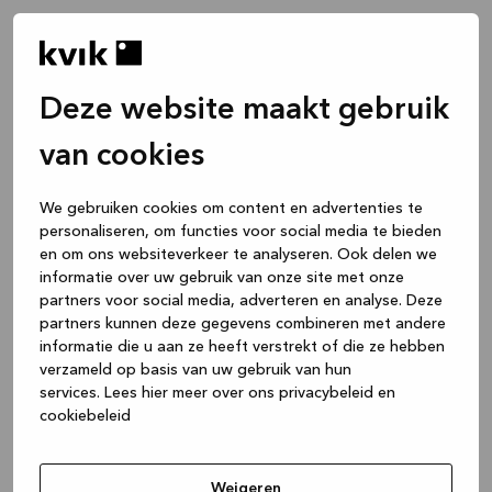
Deze website maakt gebruik
van cookies
We gebruiken cookies om content en advertenties te
personaliseren, om functies voor social media te bieden
en om ons websiteverkeer te analyseren. Ook delen we
informatie over uw gebruik van onze site met onze
partners voor social media, adverteren en analyse. Deze
partners kunnen deze gegevens combineren met andere
informatie die u aan ze heeft verstrekt of die ze hebben
verzameld op basis van uw gebruik van hun
services.
Lees hier meer over ons privacybeleid en
cookiebeleid
Application error: a client-side exception has occurred
while
loading
www.kvik.be
(see the browser console for more
Weigeren